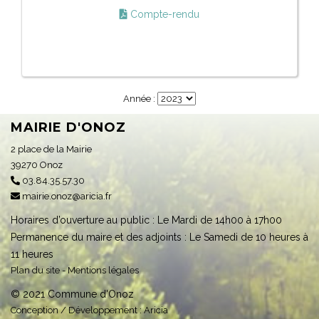
Compte-rendu
Année :
MAIRIE D'ONOZ
2 place de la Mairie
39270 Onoz
03.84.35.57.30
mairie.onoz@aricia.fr
Horaires d’ouverture au public : Le Mardi de 14h00 à 17h00
Permanence du maire et des adjoints : Le Samedi de 10 heures à
11 heures
Plan du site
-
Mentions légales
© 2021 Commune d'Onoz
Conception / Développement :
Aricia