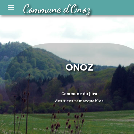
Commune d'Onoz
Toggle
navigation
ONOZ
Commune du Jura
des sites remarquables