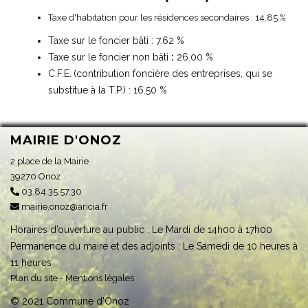
Taxe d'habitation pour les résidences secondaires
: 14.85 %
Taxe sur le foncier bâti : 7.62 %
Taxe sur le foncier non bâti
:
26.00 %
C.F.E.
(contribution foncière des entreprises, qui se
substitue à la T.P.) : 16.50 %
MAIRIE D'ONOZ
2 place de la Mairie
39270 Onoz
03.84.35.57.30
mairie.onoz@aricia.fr
Horaires d’ouverture au public : Le Mardi de 14h00 à 17h00
Permanence du maire et des adjoints : Le Samedi de 10 heures à
11 heures
Plan du site
-
Mentions légales
© 2021 Commune d'Onoz