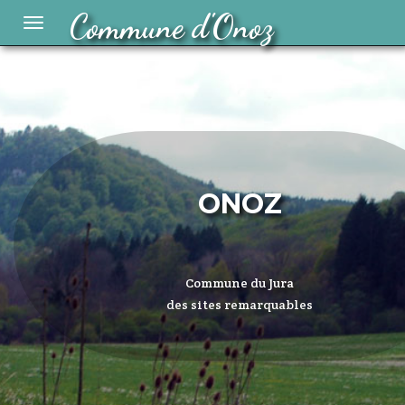
Commune d'Onoz
Toggle
navigation
ONOZ
Commune du Jura
des sites remarquables