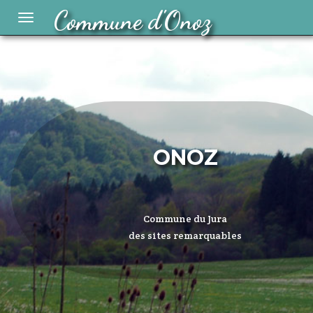
Commune d'Onoz
Toggle
navigation
ONOZ
Commune du Jura
des sites remarquables