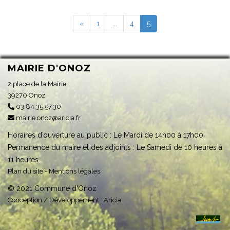
«
1
...
4
5
MAIRIE D'ONOZ
2 place de la Mairie
39270 Onoz
03.84.35.57.30
mairie.onoz@aricia.fr
Horaires d’ouverture au public : Le Mardi de 14h00 à 17h00
Permanence du maire et des adjoints : Le Samedi de 10 heures à
11 heures
Plan du site
-
Mentions légales
© 2021 Commune d'Onoz
Conception / Développement :
Aricia