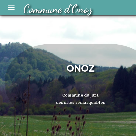
Commune d'Onoz
Toggle
navigation
ONOZ
Commune du Jura
des sites remarquables